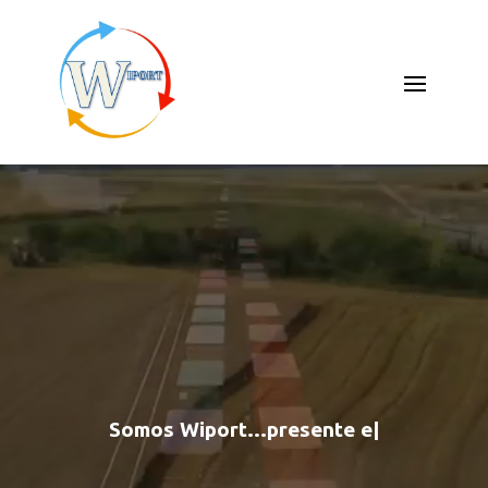
Reproductor
de
vídeo
Somos Wiport...
presente en tus procesos
|