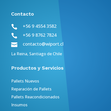
Contacto
+56 9 4554 3582

+56 9 8762 7824

contacto@wiport.cl

La Reina, Santiago de Chile
Productos y Servicios
Pallets Nuevos
Reparación de Pallets
Pallets Reacondicionados
Insumos