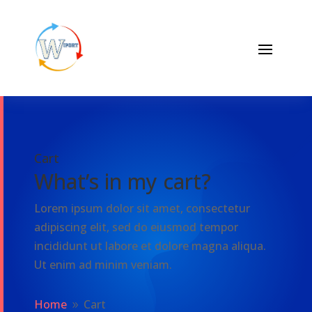
Cart
What’s in my cart?
Lorem ipsum dolor sit amet, consectetur
adipiscing elit, sed do eiusmod tempor
incididunt ut labore et dolore magna aliqua.
Ut enim ad minim veniam.
Home
Cart
9