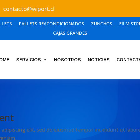
contacto@wiport.cl
LLETS
PALLETS REACONDICIONADOS
ZUNCHOS
FILM STR
CAJAS GRANDES
OME
SERVICIOS
NOSOTROS
NOTICIAS
CONTÁCT
ent
adipiscing elit, sed do eiusmod tempor incididunt ut labore
veniam.