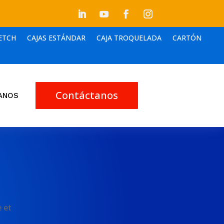
ETCH
CAJAS ESTÁNDAR
CAJA TROQUELADA
CARTÓN
Contáctanos
ANOS
 et