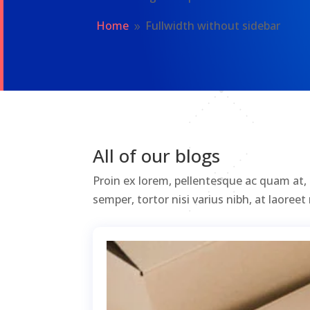
Home
Fullwidth without sidebar
9
All of our blogs
Proin ex lorem, pellentesque ac quam at, pu
semper, tortor nisi varius nibh, at laore