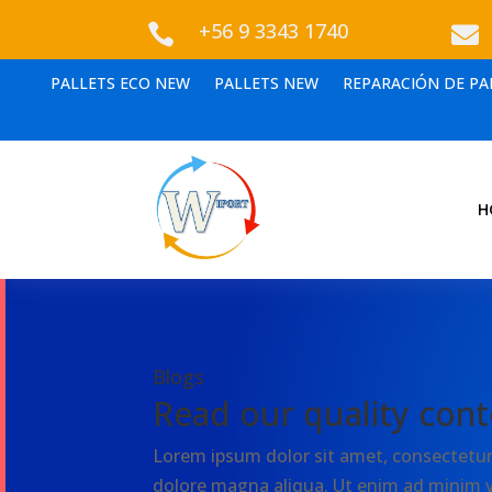
+56 9 3343 1740


PALLETS ECO NEW
PALLETS NEW
REPARACIÓN DE PA
H
Blogs
Read our quality cont
Lorem ipsum dolor sit amet, consectetur 
dolore magna aliqua. Ut enim ad minim 