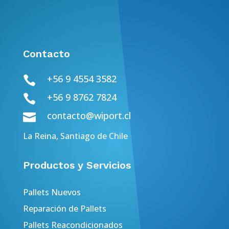
Contacto
+56 9 4554 3582

+56 9 8762 7824

contacto@wiport.cl

La Reina, Santiago de Chile
Productos y Servicios
Pallets Nuevos
Reparación de Pallets
Pallets Reacondicionados