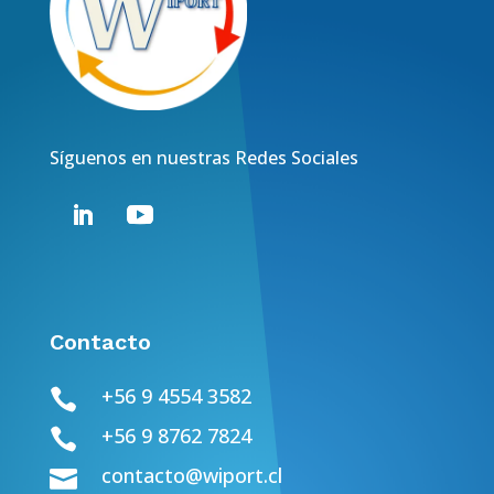
Síguenos en nuestras Redes Sociales
Contacto
+56 9 4554 3582

+56 9 8762 7824

contacto@wiport.cl
