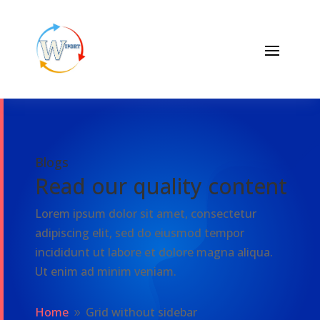
Blogs
Read our quality content
Lorem ipsum dolor sit amet, consectetur
adipiscing elit, sed do eiusmod tempor
incididunt ut labore et dolore magna aliqua.
Ut enim ad minim veniam.
Home
Grid without sidebar
9